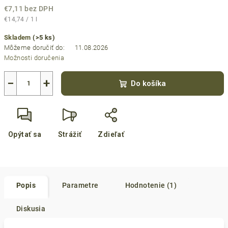
€7,11 bez DPH
Jednotková
€14,74 / 1 l
cena:
Skladem
(>5 ks)
Môžeme doručiť do:
11.08.2026
Možnosti doručenia
−
+
Do košíka
Opýtať sa
Strážiť
Zdieľať
Popis
Parametre
Hodnotenie (1)
Diskusia