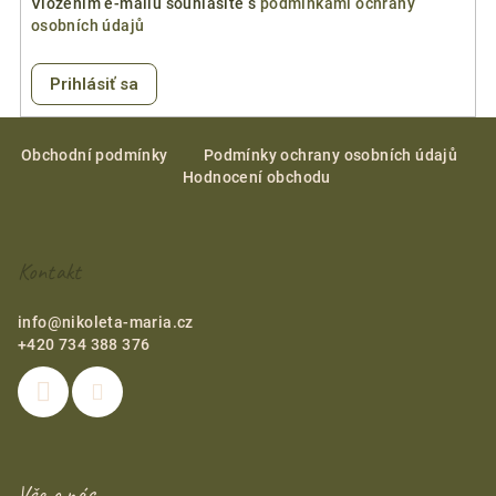
Vložením e-mailu souhlasíte s
podmínkami ochrany
osobních údajů
Prihlásiť sa
Z
á
Obchodní podmínky
Podmínky ochrany osobních údajů
Hodnocení obchodu
p
ä
t
Kontakt
i
e
info
@
nikoleta-maria.cz
+420 734 388 376
Vše o nás