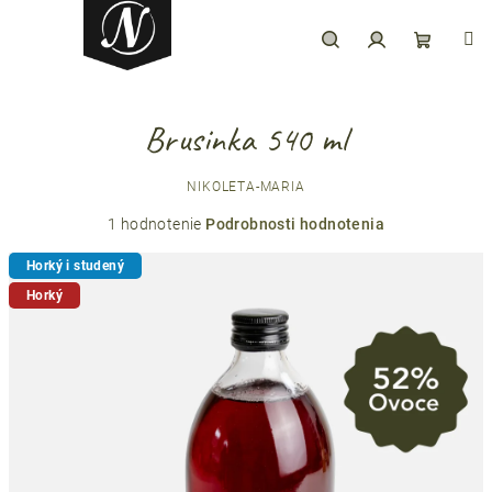
Prejsť
na
obsah
Hľadať
Prihlásenie
Nákupný
Brusinka 540 ml
košík
NIKOLETA-MARIA
Priemerné
1 hodnotenie
Podrobnosti hodnotenia
hodnotenie
Horký i studený
produktu
je
Horký
5,0
z
5
hviezdičiek.