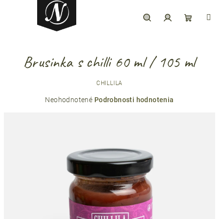
Prejsť
na
obsah
Hľadať
Prihlásenie
Nákupný
Brusinka s chilli 60 ml / 105 ml
košík
CHILLILA
Priemerné
Neohodnotené
Podrobnosti hodnotenia
hodnotenie
produktu
je
0,0
z
5
hviezdičiek.