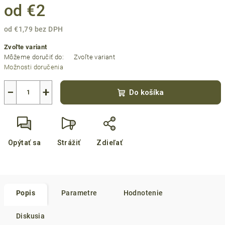
od
€2
od
€1,79
bez DPH
Jednotková
Zvoľte variant
cena:
Môžeme doručiť do:
Zvoľte variant
Možnosti doručenia
−
+
Do košíka
Opýtať sa
Strážiť
Zdieľať
Popis
Parametre
Hodnotenie
Diskusia