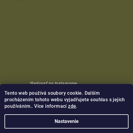
Sledovať na Instagrame
Tento web používá soubory cookie. Dalším
Copyright 2026
Nikoleta Maria
. Všetky práva vyhradené.
procházením tohoto webu vyjadřujete souhlas s jejich
používáním.. Více informací
zde
.
Vytvoril Shoptet Premium
Nastavenie