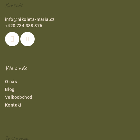
t
Kontakt
i
e
info
@
nikoleta-maria.cz
+420 734 388 376
Vše o nás
O nás
Blog
Velkoobchod
Kontakt
Instagram