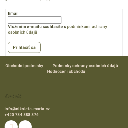
Email
Vložením e-mailu souhlasíte s
podmínkami ochrany
osobních údajů
Prihlásiť sa
Z
á
Obchodní podmínky
Podmínky ochrany osobních údajů
Hodnocení obchodu
p
ä
t
Kontakt
i
e
info
@
nikoleta-maria.cz
+420 734 388 376