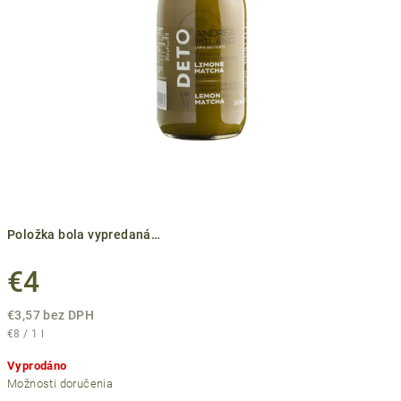
Položka bola vypredaná…
€4
€3,57 bez DPH
Jednotková
€8 / 1 l
cena:
Vyprodáno
Možnosti doručenia