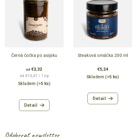
Černá čočka po asijsku
Steaková omáčka 200 ml
€3,32
€5,24
od
Jednotková
od €10,47 / 1 kg
Skladem
(>5 ks)
cena:
Skladem
(>5 ks)
Priemerné
Detail
hodnotenie
Detail
produktu
je
4,7
z
5
Odoberať newsletter
hviezdičiek.