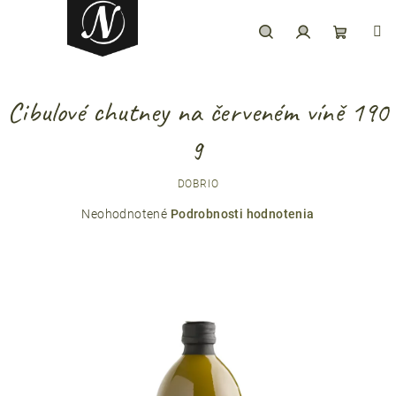
Prejsť
na
obsah
Hľadať
Prihlásenie
Nákupný
Cibulové chutney na červeném víně 190
košík
g
DOBRIO
Priemerné
Neohodnotené
Podrobnosti hodnotenia
hodnotenie
produktu
je
0,0
z
5
hviezdičiek.