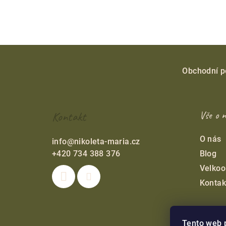
Z
á
Obchodní 
p
ä
Kontakt
Vše o 
t
O nás
info
@
nikoleta-maria.cz
i
+420 734 388 376
Blog
e
Velko
Kontak
Tento web 