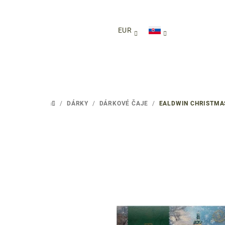
Prejsť
na
obsah
EUR
/
DÁRKY
/
DÁRKOVÉ ČAJE
/
EALDWIN CHRISTMAS
DOMOV