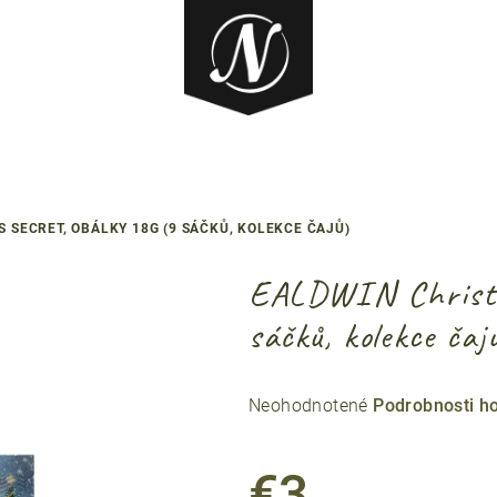
 SECRET, OBÁLKY 18G (9 SÁČKŮ, KOLEKCE ČAJŮ)
EALDWIN Christma
sáčků, kolekce čaj
Priemerné
Neohodnotené
Podrobnosti h
hodnotenie
produktu
€3
je