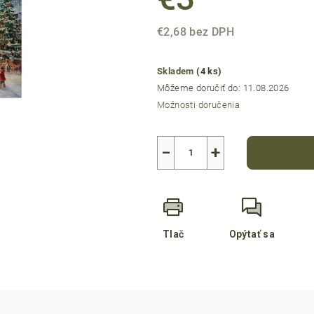
0,0
z
€2,68 bez DPH
5
Jednotková
hviezdičiek.
cena:
Skladem
(4 ks)
Môžeme doručiť do:
11.08.2026
Možnosti doručenia
−
+
Tlač
Opýtať sa