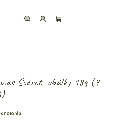
Hľadať
Prihlásenie
Nákupný
košík
s Secret, obálky 18g (9
ů)
odnotenia