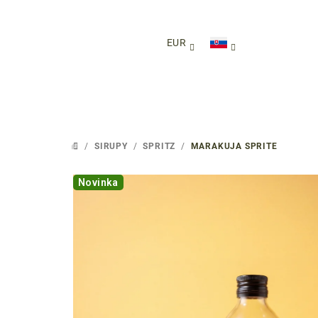
Prejsť
na
obsah
EUR
/
SIRUPY
/
SPRITZ
/
MARAKUJA SPRITE
DOMOV
Novinka