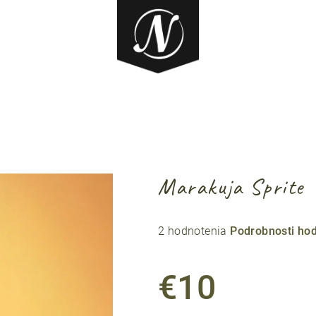
Marakuja Sprite
Priemerné
2 hodnotenia
Podrobnosti ho
hodnotenie
produktu
€10
je
5,0
z