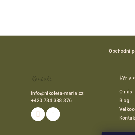
Z
á
Obchodní 
p
ä
Kontakt
Vše o 
t
O nás
info
@
nikoleta-maria.cz
i
+420 734 388 376
Blog
e
Velko
Kontak