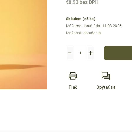
€8,93 bez DPH
5
Jednotková
hviezdičiek.
cena:
Skladem
(>5 ks)
Môžeme doručiť do:
11.08.2026
Možnosti doručenia
−
+
Tlač
Opýtať sa