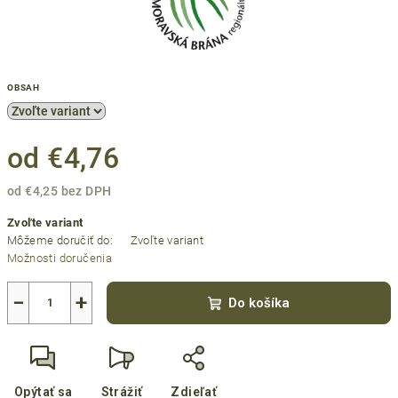
OBSAH
od
€4,76
od
€4,25
bez DPH
Jednotková
Zvoľte variant
cena:
Môžeme doručiť do:
Zvoľte variant
Možnosti doručenia
−
+
Do košíka
Opýtať sa
Strážiť
Zdieľať