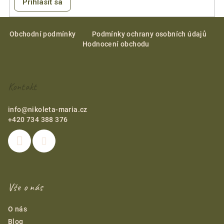
Prihlásiť sa
Z
á
Obchodní podmínky
Podmínky ochrany osobních údajů
Hodnocení obchodu
p
ä
t
Kontakt
i
e
info
@
nikoleta-maria.cz
+420 734 388 376
Vše o nás
O nás
Blog