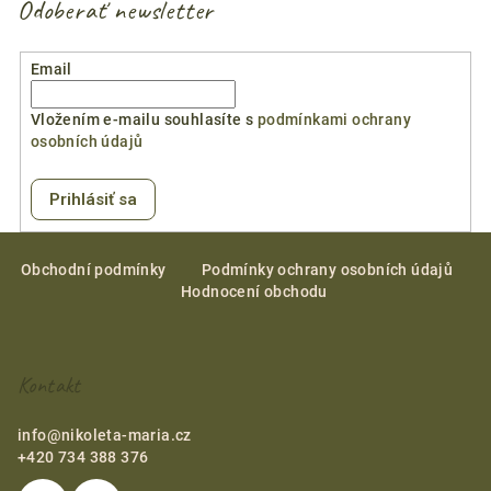
Odoberať newsletter
Email
Vložením e-mailu souhlasíte s
podmínkami ochrany
osobních údajů
Prihlásiť sa
Z
á
Obchodní podmínky
Podmínky ochrany osobních údajů
Hodnocení obchodu
p
ä
t
Kontakt
i
e
info
@
nikoleta-maria.cz
+420 734 388 376