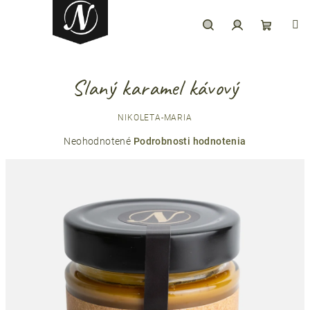
Prejsť
na
obsah
Hľadať
Prihlásenie
Nákupný
Slaný karamel kávový
košík
NIKOLETA-MARIA
Priemerné
Neohodnotené
Podrobnosti hodnotenia
hodnotenie
produktu
je
0,0
z
5
hviezdičiek.