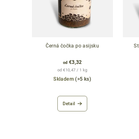
Černá čočka po asijsku
S
€3,32
od
Jednotková
od €10,47 / 1 kg
cena:
Skladem
(>5 ks)
Priemerné
hodnotenie
Detail
produktu
je
4,7
z
5