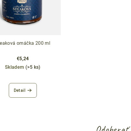
teaková omáčka 200 ml
€5,24
Skladem
(>5 ks)
Detail
Odoberať 