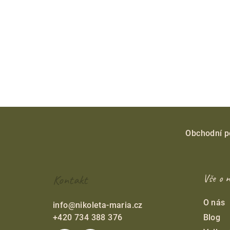
hviezdičiek.
Z
á
Obchodní 
p
ä
Kontakt
Vše o 
t
O nás
info
@
nikoleta-maria.cz
i
+420 734 388 376
Blog