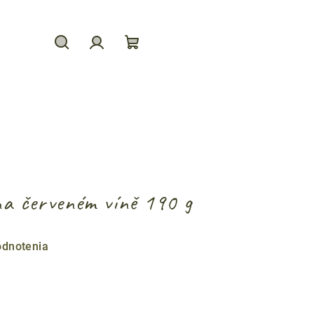
Hľadať
Prihlásenie
Nákupný
košík
na červeném víně 190 g
odnotenia