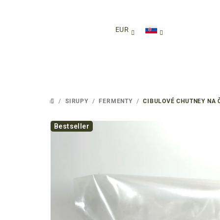
Prejsť
na
obsah
EUR
/
SIRUPY
/
FERMENTY
/
CIBULOVÉ CHUTNEY NA 
DOMOV
Bestseller