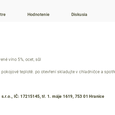
tre
Hodnotenie
Diskusia
vené víno 5%, ocet, sůl
i pokojové teplotě. po otevření skladujte v chladničce a spot
s.r.o., IČ: 17215145, tř. 1. máje 1619, 753 01 Hranice