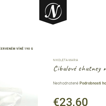
ČERVENÉM VÍNĚ 190 G
NIKOLETA-MARIA
Cibulové chutney 
Priemerné
Neohodnotené
Podrobnosti h
hodnotenie
produktu
€23,60
je
0,0