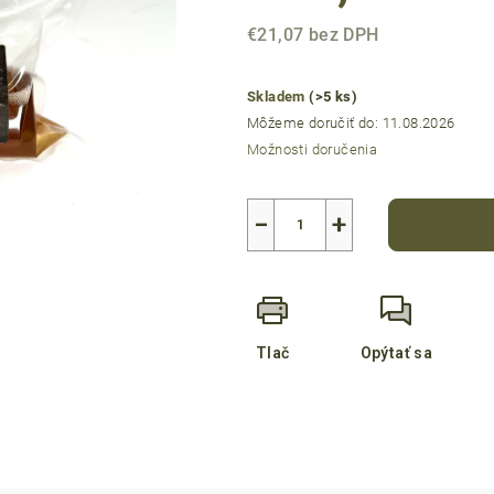
z
€21,07 bez DPH
5
Jednotková
hviezdičiek.
cena:
Skladem
(>5 ks)
Môžeme doručiť do:
11.08.2026
Možnosti doručenia
−
+
Tlač
Opýtať sa