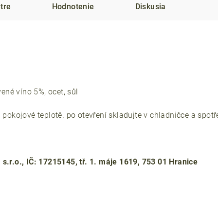
tre
Hodnotenie
Diskusia
vené víno 5%, ocet, sůl
i pokojové teplotě. po otevření skladujte v chladničce a spot
s.r.o., IČ: 17215145, tř. 1. máje 1619, 753 01 Hranice