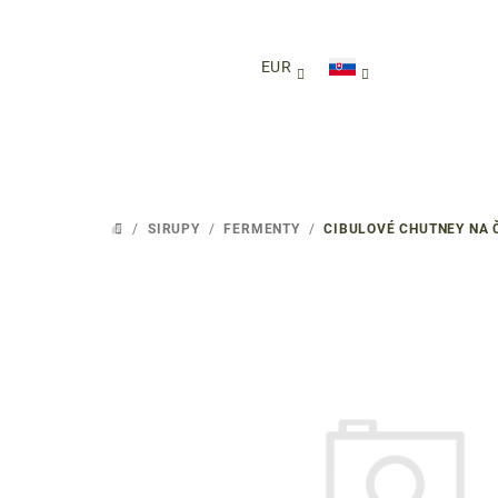
Prejsť
na
obsah
EUR
/
SIRUPY
/
FERMENTY
/
CIBULOVÉ CHUTNEY NA 
DOMOV