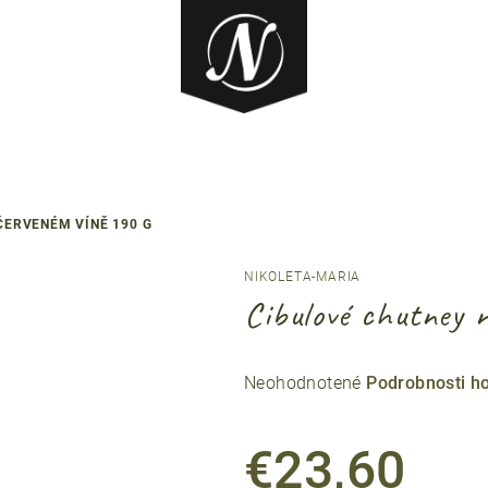
ČERVENÉM VÍNĚ 190 G
NIKOLETA-MARIA
Cibulové chutney 
Priemerné
Neohodnotené
Podrobnosti h
hodnotenie
produktu
€23,60
je
0,0