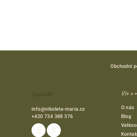
Z
á
Obchodní 
p
ä
Kontakt
Vše o 
t
O nás
info
@
nikoleta-maria.cz
i
+420 734 388 376
Blog
e
Velko
Kontak