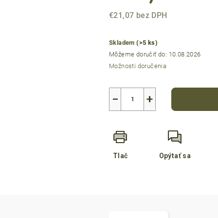
z
€21,07 bez DPH
5
Jednotková
hviezdičiek.
cena:
Skladem
(>5 ks)
Môžeme doručiť do:
10.08.2026
Možnosti doručenia
−
+
Tlač
Opýtať sa