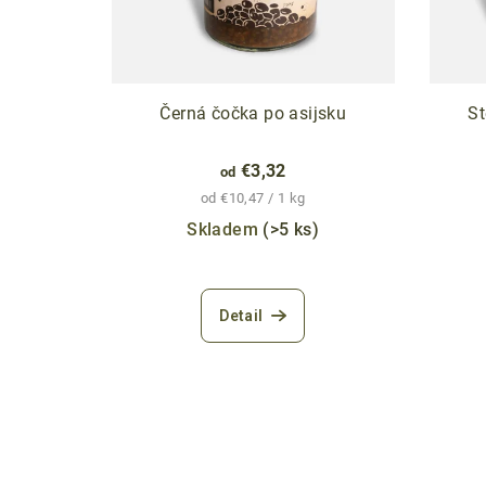
Černá čočka po asijsku
S
€3,32
od
Jednotková
od €10,47 / 1 kg
cena:
Skladem
(>5 ks)
Priemerné
hodnotenie
Detail
produktu
je
4,7
z
5
hviezdičiek.