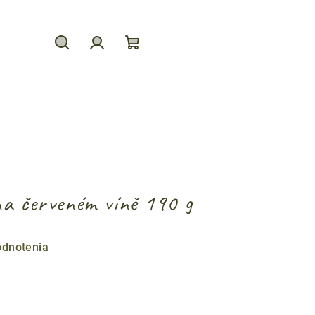
Hľadať
Prihlásenie
Nákupný
košík
na červeném víně 190 g
odnotenia