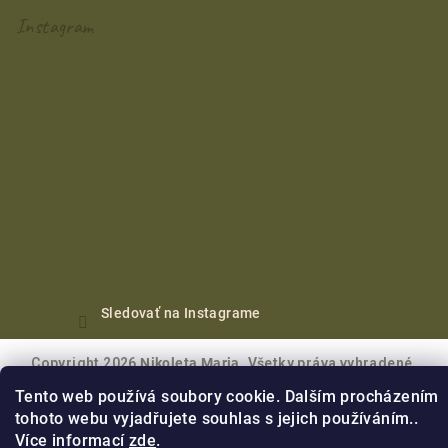
Instagram
Sledovať na Instagrame
Copyright 2026
Nikoleta Maria
. Všetky práva vyhradené.
Tento web používá soubory cookie. Dalším procházením
Vytvoril Shoptet Premium
tohoto webu vyjadřujete souhlas s jejich používáním..
Více informací
zde
.