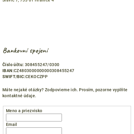
Slavíč 7, 753 61 Hranice 4
Bankovní spojení
Číslo účtu:
308455247/0300
IBAN:
CZ4803000000000308455247
SWIFT/BIC:
CEKOCZPP
Máte nejaké otázky? Zodpovieme ich. Prosím, pozorne vyplňte
kontaktné údaje.
Meno a priezvisko
Email