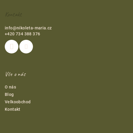
ä
t
Kontakt
i
e
info
@
nikoleta-maria.cz
+420 734 388 376
Vše o nás
O nás
Blog
Velkoobchod
Kontakt