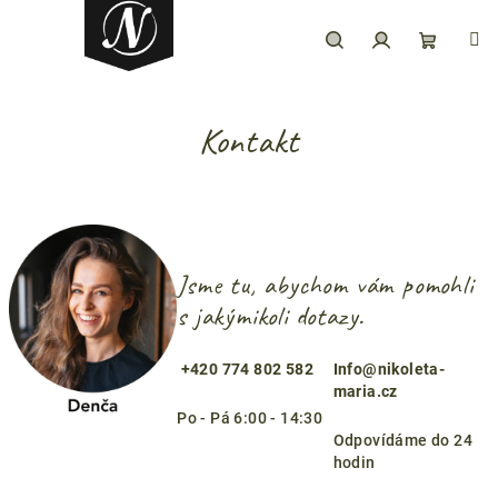
Prejsť
na
obsah
Hľadať
Prihlásenie
Nákupný
Kontakt
košík
Jsme tu, abychom vám pomohli
s jakýmikoli dotazy.
+420 774 802 582
Info@nikoleta-
maria.cz
Po - Pá 6:00 - 14:30
Odpovídáme do 24
hodin