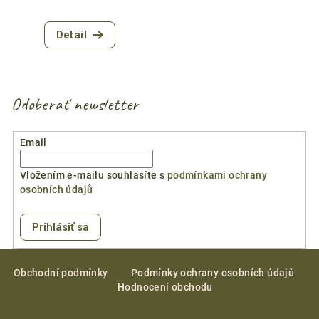
Priemerné
hodnotenie
Detail
produktu
je
4,7
z
5
Odoberať newsletter
hviezdičiek.
Email
Vložením e-mailu souhlasíte s
podmínkami ochrany
osobních údajů
Prihlásiť sa
Z
á
Obchodní podmínky
Podmínky ochrany osobních údajů
Hodnocení obchodu
p
ä