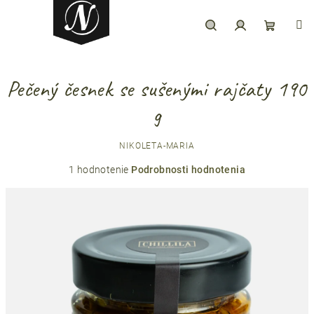
Prejsť
na
obsah
Hľadať
Prihlásenie
Nákupný
Pečený česnek se sušenými rajčaty 190
košík
g
NIKOLETA-MARIA
Priemerné
1 hodnotenie
Podrobnosti hodnotenia
hodnotenie
produktu
je
5,0
z
5
hviezdičiek.