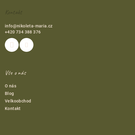
t
Kontakt
i
e
info
@
nikoleta-maria.cz
+420 734 388 376
Vše o nás
O nás
Blog
Velkoobchod
Kontakt