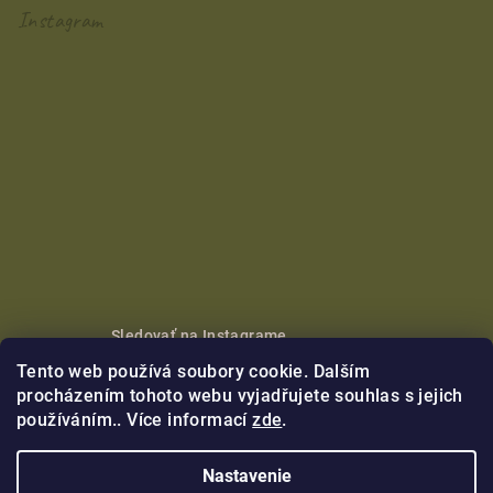
Instagram
Sledovať na Instagrame
Tento web používá soubory cookie. Dalším
Copyright 2026
Nikoleta Maria
. Všetky práva vyhradené.
procházením tohoto webu vyjadřujete souhlas s jejich
používáním.. Více informací
zde
.
Vytvoril Shoptet Premium
Nastavenie