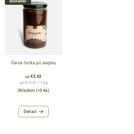
Bestseller
Černá čočka po asijsku
€3,32
od
Jednotková
od €10,47 / 1 kg
cena:
Skladem
(>5 ks)
Priemerné
hodnotenie
Detail
produktu
je
4,7
z