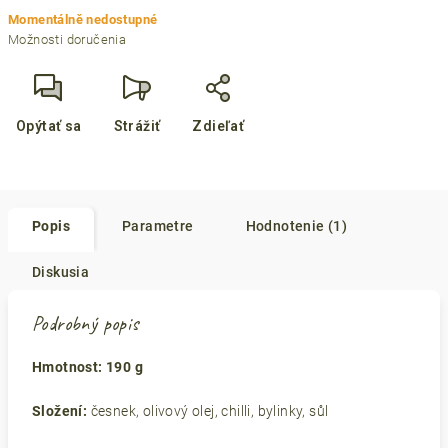
Jednotková
Momentálně nedostupné
cena:
Možnosti doručenia
Opýtať sa
Strážiť
Zdieľať
Popis
Parametre
Hodnotenie (1)
Diskusia
Podrobný popis
Hmotnost: 190 g
Složení:
česnek, olivový olej, chilli, bylinky, sůl