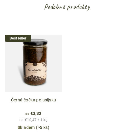
5
Podobné produkty
hviezdičiek.
Bestseller
Černá čočka po asijsku
€3,32
od
Jednotková
od €10,47 / 1 kg
cena:
Skladem
(>5 ks)