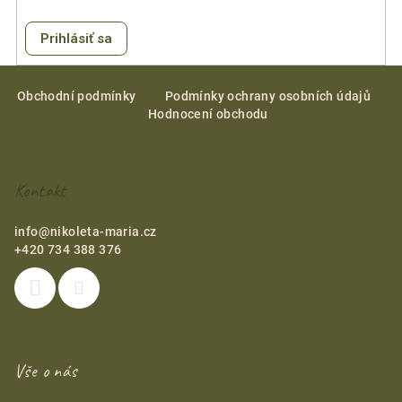
Prihlásiť sa
Z
á
Obchodní podmínky
Podmínky ochrany osobních údajů
Hodnocení obchodu
p
ä
t
Kontakt
i
e
info
@
nikoleta-maria.cz
+420 734 388 376
Vše o nás