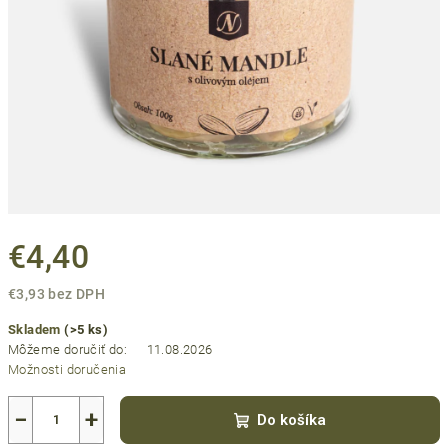
€4,40
€3,93 bez DPH
Jednotková
Skladem
(>5 ks)
cena:
Môžeme doručiť do:
11.08.2026
Možnosti doručenia
−
+
Do košíka