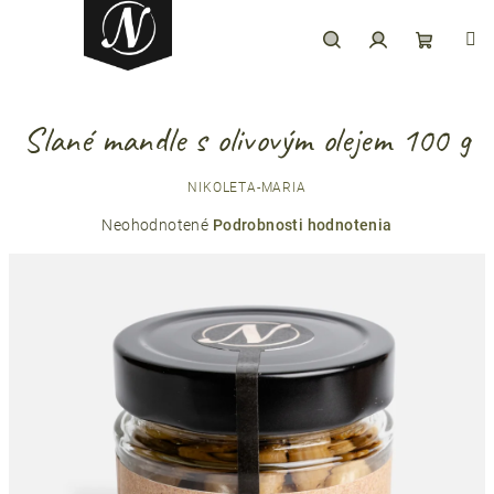
Prejsť
na
obsah
Hľadať
Prihlásenie
Nákupný
Slané mandle s olivovým olejem 100 g
košík
NIKOLETA-MARIA
Priemerné
Neohodnotené
Podrobnosti hodnotenia
hodnotenie
produktu
je
0,0
z
5
hviezdičiek.