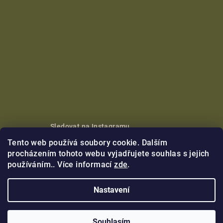
Sledovat na Instagramu
Tento web používá soubory cookie. Dalším
Copyright 2026
Nikoleta Maria
. Všechna práva vyhrazena.
procházením tohoto webu vyjadřujete souhlas s jejich
používáním.. Více informací
zde
.
Vytvořil Shoptet Premium
Nastavení
Souhlasím