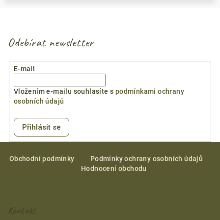
Odebírat newsletter
E-mail
Vložením e-mailu souhlasíte s
podmínkami ochrany
osobních údajů
Přihlásit se
Z
á
Obchodní podmínky
Podmínky ochrany osobních údajů
Hodnocení obchodu
p
a
t
Kontakt
í