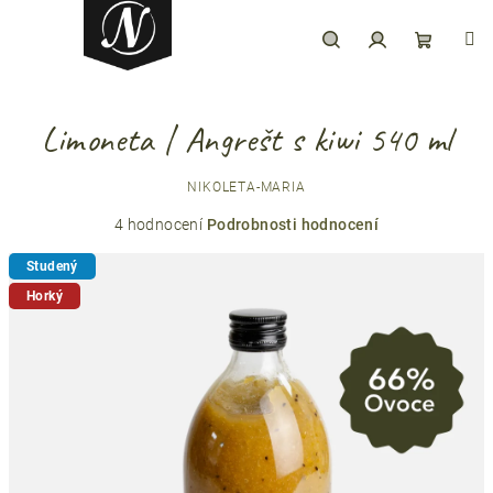
Přejít
na
obsah
Hledat
Přihlášení
Nákupní
Limoneta | Angrešt s kiwi 540 ml
košík
NIKOLETA-MARIA
Průměrné
4 hodnocení
Podrobnosti hodnocení
hodnocení
Studený
produktu
je
Horký
5,0
z
5
hvězdiček.