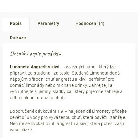
Popis
Parametry
Hodnocení (4)
Diskuze
Detailní popis produktu
Limoneta Angrešt s kiwi
– osvěžující nápoj, který lze
připravit za studena i za tepla! Studená Limoneta dodá
nápojům přírodní chuť angreštu a kiwi, perfektní pro
domácí limonády nebo míchané drinky. Zahřejte ji a
vychutnejte si jemný, sladký čaj, který příjemně zahřeje a
odhalí plnou intenzitu chuti.
Doporučené dávkování 1:9 – na jeden díl Limonety přidejte
devět dílů vody pro vyváženou chuť, která osvěží i zahřeje.
Nechte se hýčkat chutí angreštu a kiwi, která potěší vás i
vaše blízké.