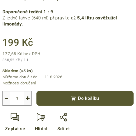
Doporučené ředění 1 : 9
Z jedné lahve (540 ml) připravíte až
5,4 litru osvěžující
limonády.
199 Kč
177,68 Kč bez DPH
Měrná
368,52 Kč / 1 l
cena:
Skladem
(>5 ks)
Můžeme doručit do:
11.8.2026
Možnosti doručení
−
+
Do košíku
Zeptat se
Hlídat
Sdílet