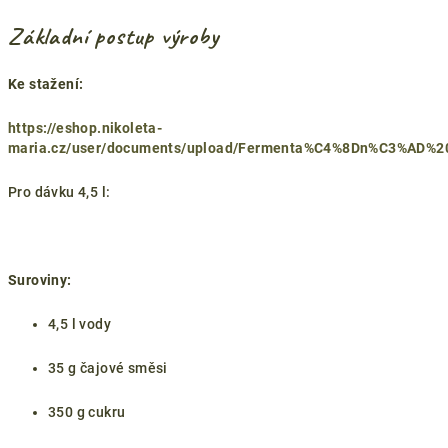
Základní postup výroby
Ke stažení:
https://eshop.nikoleta-
maria.cz/user/documents/upload/Fermenta%C4%8Dn%C3%AD%
Pro dávku 4,5 l:
Suroviny:
4,5 l vody
35 g čajové směsi
350 g cukru