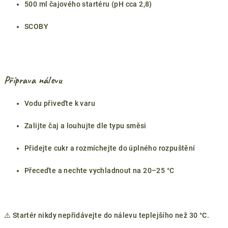
500 ml čajového startéru (pH cca 2,8)
SCOBY
Příprava nálevu
Vodu přiveďte k varu
Zalijte čaj a louhujte dle typu směsi
Přidejte cukr a rozmíchejte do úplného rozpuštění
Přeceďte a nechte vychladnout na 20–25 °C
⚠️ Startér nikdy nepřidávejte do nálevu teplejšího než 30 °C.