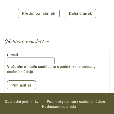
Předchozí článek
Další článek
Odebírat newsletter
E-mail
Vložením e-mailu souhlasíte s
podmínkami ochrany
osobních údajů
Přihlásit se
Z
á
Obchodní podmínky
Podmínky ochrany osobních údajů
Hodnocení obchodu
p