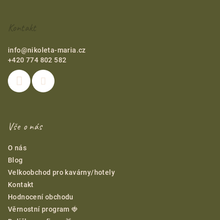
a
t
Kontakt
í
info
@
nikoleta-maria.cz
+420 774 802 582
Vše o nás
O nás
Blog
Velkoobchod pro kavárny/hotely
Kontakt
Hodnocení obchodu
Věrnostní program 🍓