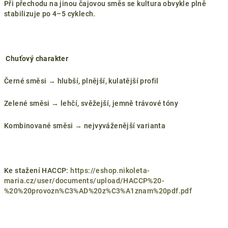
Při přechodu na jinou čajovou směs se kultura obvykle plně
stabilizuje po 4–5 cyklech.
Chuťový charakter
Černé směsi → hlubší, plnější, kulatější profil
Zelené směsi → lehčí, svěžejší, jemně trávové tóny
Kombinované směsi → nejvyváženější varianta
Ke stažení HACCP:
https://eshop.nikoleta-
maria.cz/user/documents/upload/HACCP%20-
%20%20provozn%C3%AD%20z%C3%A1znam%20pdf.pdf