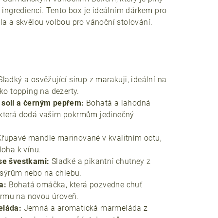
 ingrediencí. Tento box je ideálním dárkem pro
la a skvělou volbou pro vánoční stolování.
Sladký a osvěžující sirup z marakuji, ideální na
ako topping na dezerty.
 solí a černým pepřem:
Bohatá a lahodná
 která dodá vašim pokrmům jedinečný
Křupavé mandle marinované v kvalitním octu,
loha k vínu.
se švestkami:
Sladké a pikantní chutney z
, sýrům nebo na chlebu.
a:
Bohatá omáčka, která pozvedne chuť
rmu na novou úroveň.
eláda:
Jemná a aromatická marmeláda z