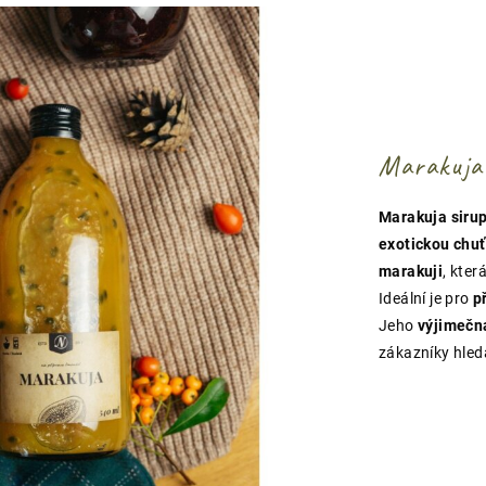
Marakuja
Marakuja siru
exotickou chuť
marakuji
, kte
Ideální je pro
p
Jeho
výjimečn
zákazníky hled