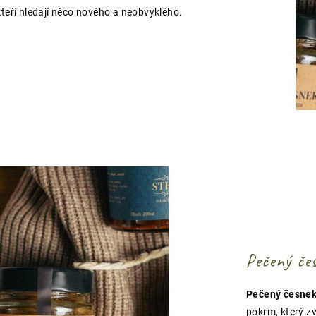
 kteří hledají něco nového a neobvyklého.
Pečený če
Pečený česnek
pokrm, který z