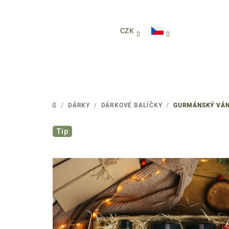
Přejít
na
obsah
CZK
/
DÁRKY
/
DÁRKOVÉ BALÍČKY
/
GURMÁNSKÝ VÁNO
DOMŮ
Tip