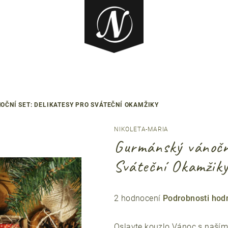
ČNÍ SET: DELIKATESY PRO SVÁTEČNÍ OKAMŽIKY
NIKOLETA-MARIA
Gurmánský vánoční
Sváteční Okamžik
Průměrné
2 hodnocení
Podrobnosti hod
hodnocení
produktu
Oslavte kouzlo Vánoc s naší