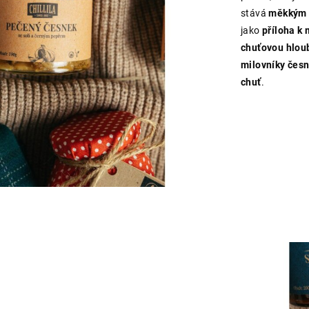
stává
měkkým 
jako
příloha k
chuťovou hlou
milovníky čes
chuť
.