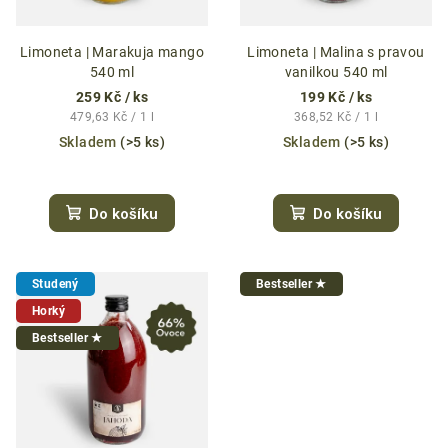
o
d
Limoneta | Marakuja mango
Limoneta | Malina s pravou
540 ml
vanilkou 540 ml
u
259 Kč
/ ks
199 Kč
/ ks
k
Měrná
Měrná
479,63 Kč / 1 l
368,52 Kč / 1 l
t
cena:
cena:
Skladem
(>5 ks)
Skladem
(>5 ks)
ů
Průměrné
Průměrné
hodnocení
hodnocení
Do košíku
Do košíku
produktu
produktu
je
je
4,9
5,0
z
z
Studený
Bestseller ★
5
5
Horký
hvězdiček.
hvězdiček.
Bestseller ★