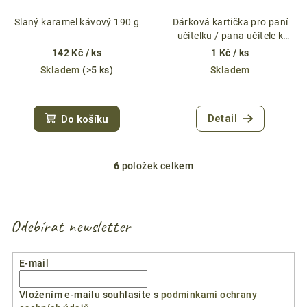
Slaný karamel kávový 190 g
Dárková kartička pro paní
učitelku / pana učitele k
marmeládě 1
142 Kč
/ ks
1 Kč
/ ks
Skladem
(>5 ks)
Skladem
Průměrné
hodnocení
Detail
Do košíku
produktu
je
0,0
z
6
položek celkem
O
5
v
hvězdiček.
l
á
Odebírat newsletter
d
a
E-mail
c
í
Vložením e-mailu souhlasíte s
podmínkami ochrany
p