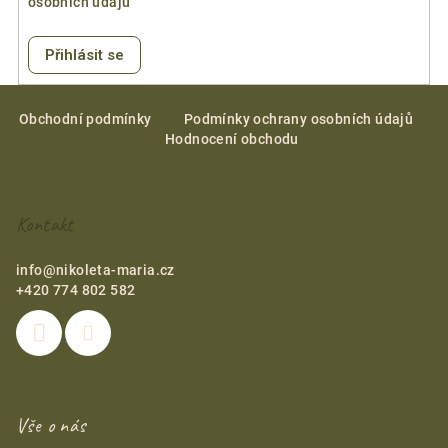
osobních údajů
r
v
k
Přihlásit se
y
Z
v
á
Obchodní podmínky
Podmínky ochrany osobních údajů
ý
Hodnocení obchodu
p
p
i
a
s
t
u
Kontakt
í
info
@
nikoleta-maria.cz
+420 774 802 582
Vše o nás