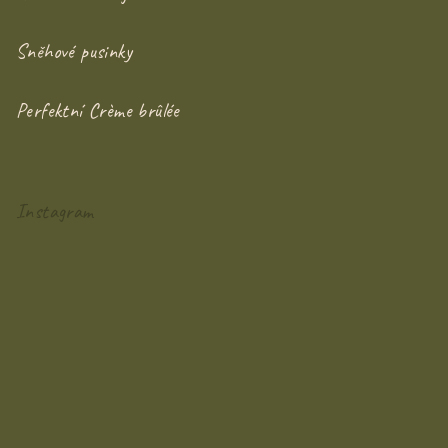
Sněhové pusinky
Perfektní Crème brûlée
Instagram