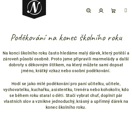
Přejít
na
obsah
Hledat
Přihlášení
Nákupní
Poděkování na konec školního roku
košík
Na konci školního roku často hledáme malý dárek, který potěší a
zároveň působí osobně. Proto jsme připravili marmelády a další
dobroty s děkovným štítkem, na který můžete sami dopsat
jméno, krátký vzkaz nebo osobní poděkování.
Hodí se jako milé poděkování pro paní učitelku, učitele,
vychovatelku, kuchařku, asistentku, trenéra nebo kohokoliv, kdo
se během roku staral o děti. Stačí vybrat chuť, doplnit pár
vlastních slov a vznikne jednoduchý, krásný a upřímný dárek na
konec školního roku.