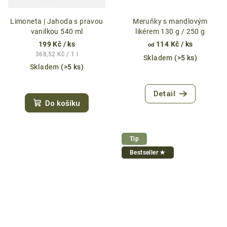
Limoneta | Jahoda s pravou
Meruňky s mandlovým
vanilkou 540 ml
likérem 130 g / 250 g
199 Kč
/ ks
114 Kč
/ ks
od
Měrná
368,52 Kč / 1 l
Skladem
(>5 ks)
cena:
Skladem
(>5 ks)
Průměrné
Průměrné
hodnocení
hodnocení
Detail
produktu
Do košíku
produktu
je
je
5,0
4,6
z
z
5
Tip
5
hvězdiček.
Bestseller ★
hvězdiček.