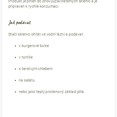
Produkt je plněn do znovuuzavíratelných sklenic a je
připraven k rychlé konzumaci.
Jak podávat
Stačí sklenici ohřát ve vodní lázni a podávat:
v burgerové bulce
v tortille
s čerstvým chlebem
na salátu
nebo jako teplý proteinový základ jídla