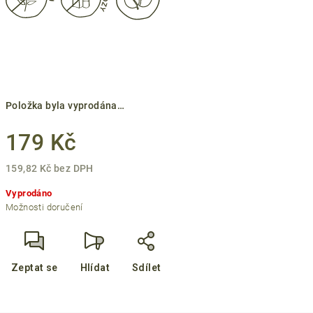
Položka byla vyprodána…
179 Kč
159,82 Kč bez DPH
Měrná
Vyprodáno
cena:
Možnosti doručení
Zeptat se
Hlídat
Sdílet