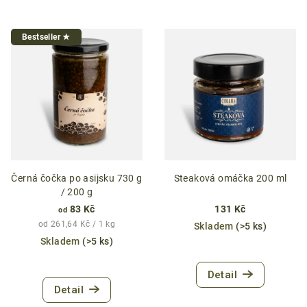
Bestseller ★
Černá čočka po asijsku 730 g
Steaková omáčka 200 ml
/ 200 g
83 Kč
131 Kč
od
Měrná
od 261,64 Kč / 1 kg
Skladem
(>5 ks)
cena:
Skladem
(>5 ks)
Průměrné
Detail
hodnocení
Detail
produktu
je