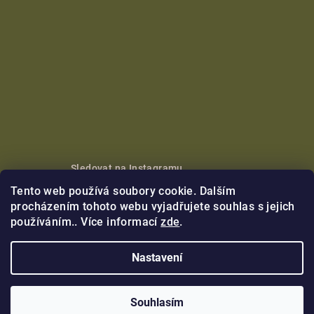
Sledovat na Instagramu
Tento web používá soubory cookie. Dalším
Copyright 2026
Nikoleta Maria
. Všechna práva vyhrazena.
procházením tohoto webu vyjadřujete souhlas s jejich
používáním.. Více informací
zde
.
Vytvořil Shoptet Premium
Nastavení
Souhlasím