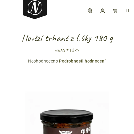
Přejít
na
obsah
Hledat
Přihlášení
Nákupní
Hovězí trhané z Lúky 180 g
košík
MASO Z LÚKY
Průměrné
Neohodnoceno
Podrobnosti hodnocení
hodnocení
produktu
je
0,0
z
5
hvězdiček.