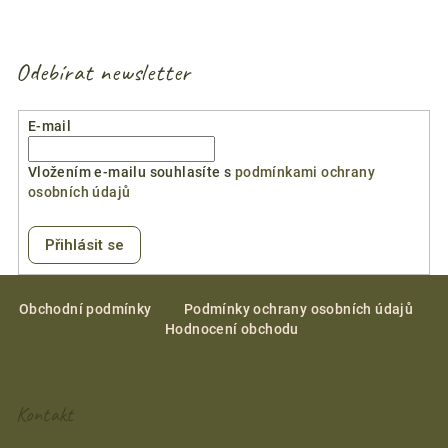
4,7
z
5
Odebírat newsletter
hvězdiček.
E-mail
Vložením e-mailu souhlasíte s
podmínkami ochrany
osobních údajů
Přihlásit se
Z
á
Obchodní podmínky
Podmínky ochrany osobních údajů
Hodnocení obchodu
p
a
t
Kontakt
í