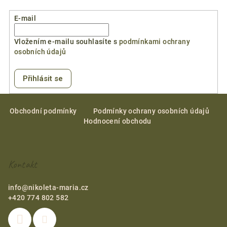
E-mail
Vložením e-mailu souhlasíte s
podmínkami ochrany
osobních údajů
Přihlásit se
Z
á
Obchodní podmínky
Podmínky ochrany osobních údajů
Hodnocení obchodu
p
a
t
Kontakt
í
info
@
nikoleta-maria.cz
+420 774 802 582