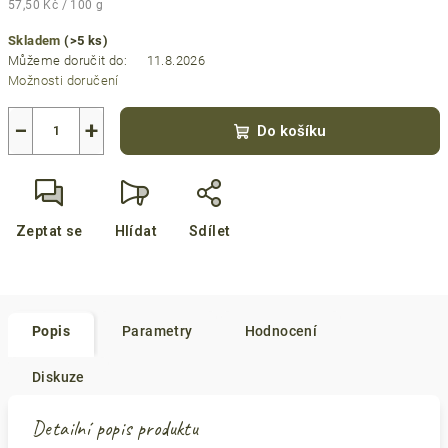
Měrná
57,50 Kč / 100 g
cena:
Skladem
(>5 ks)
Můžeme doručit do:
11.8.2026
Možnosti doručení
−
+
Do košíku
Zeptat se
Hlídat
Sdílet
Popis
Parametry
Hodnocení
Diskuze
Detailní popis produktu