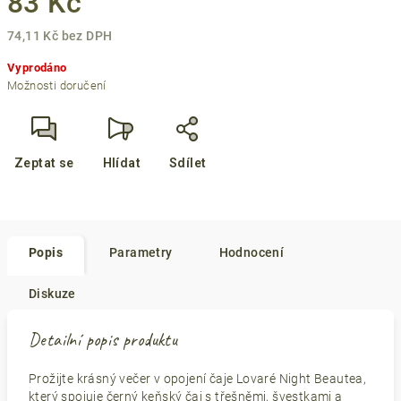
83 Kč
74,11 Kč bez DPH
Měrná
Vyprodáno
cena:
Možnosti doručení
Zeptat se
Hlídat
Sdílet
Popis
Parametry
Hodnocení
Diskuze
Detailní popis produktu
Prožijte krásný večer v opojení čaje Lovaré Night Beautea,
který spojuje černý keňský čaj s třešněmi, švestkami a