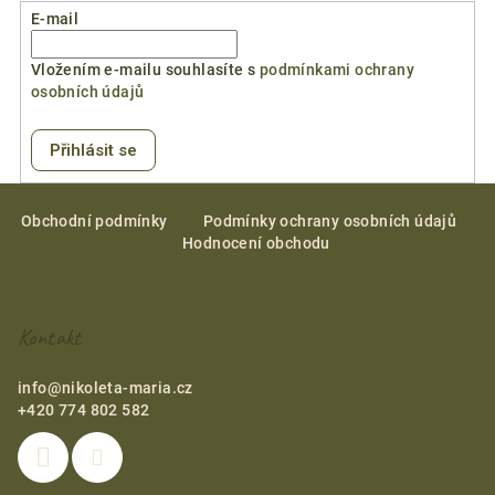
E-mail
Vložením e-mailu souhlasíte s
podmínkami ochrany
osobních údajů
Přihlásit se
Z
á
Obchodní podmínky
Podmínky ochrany osobních údajů
Hodnocení obchodu
p
a
t
Kontakt
í
info
@
nikoleta-maria.cz
+420 774 802 582