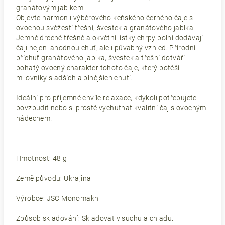
granátovým jablkem.
Objevte harmonii výběrového keňského černého čaje s
ovocnou svěžestí třešní, švestek a granátového jablka.
Jemně drcené třešně a okvětní lístky chrpy polní dodávají
čaji nejen lahodnou chuť, ale i půvabný vzhled. Přírodní
příchuť granátového jablka, švestek a třešní dotváří
bohatý ovocný charakter tohoto čaje, který potěší
milovníky sladších a plnějších chutí.
Ideální pro příjemné chvíle relaxace, kdykoli potřebujete
povzbudit nebo si prostě vychutnat kvalitní čaj s ovocným
nádechem.
Hmotnost: 48 g
Země původu: Ukrajina
Výrobce: JSC Monomakh
Způsob skladování: Skladovat v suchu a chladu.