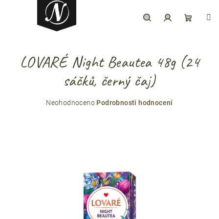
Přejít
na
obsah
Hledat
Přihlášení
Nákupní
LOVARÉ Night Beautea 48g (24
košík
sáčků, černý čaj)
Průměrné
Neohodnoceno
Podrobnosti hodnocení
hodnocení
produktu
je
0,0
z
5
hvězdiček.