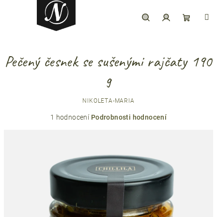
Přejít
na
obsah
Hledat
Přihlášení
Nákupní
Pečený česnek se sušenými rajčaty 190
košík
g
NIKOLETA-MARIA
Průměrné
1 hodnocení
Podrobnosti hodnocení
hodnocení
produktu
je
5,0
z
5
hvězdiček.