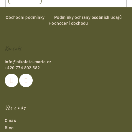
Z
á
Obchodní podmínky
Podmínky ochrany osobních údajů
Hodnocení obchodu
p
a
t
Kontakt
í
info
@
nikoleta-maria.cz
+420 774 802 582
Vše o nás
O nás
Blog