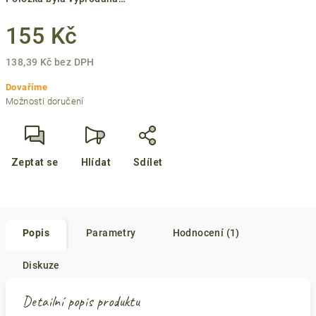
155 Kč
138,39 Kč bez DPH
Měrná
Dovaříme
cena:
Možnosti doručení
Zeptat se
Hlídat
Sdílet
Popis
Parametry
Hodnocení (1)
Diskuze
Detailní popis produktu