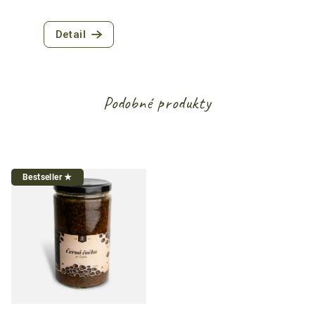
Průměrné
hodnocení
Detail
produktu
je
4,7
z
5
Podobné produkty
hvězdiček.
Bestseller ★