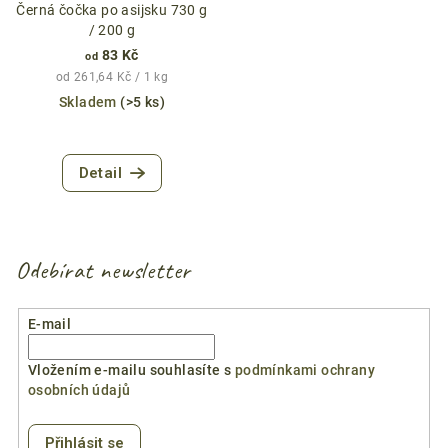
Černá čočka po asijsku 730 g
/ 200 g
83 Kč
od
Měrná
od 261,64 Kč / 1 kg
cena:
Skladem
(>5 ks)
Průměrné
hodnocení
Detail
produktu
je
4,7
z
5
Odebírat newsletter
hvězdiček.
E-mail
Vložením e-mailu souhlasíte s
podmínkami ochrany
osobních údajů
Přihlásit se