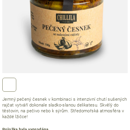
Jemný pečený česnek v kombinaci s intenzivní chutí sušených
rajčat vytváří dokonale sladko-slanou delikatesu. Skvělý do
těstovin, na pečivo nebo k sýrům. Středomořská atmosféra v
každé lžičce!
Položka byla vyprodána…