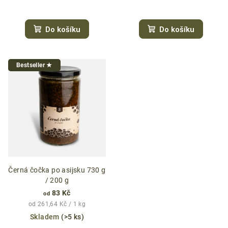
Do košíku
Do košíku
Bestseller ★
Černá čočka po asijsku 730 g
/ 200 g
83 Kč
od
Měrná
od 261,64 Kč / 1 kg
cena:
Skladem
(>5 ks)