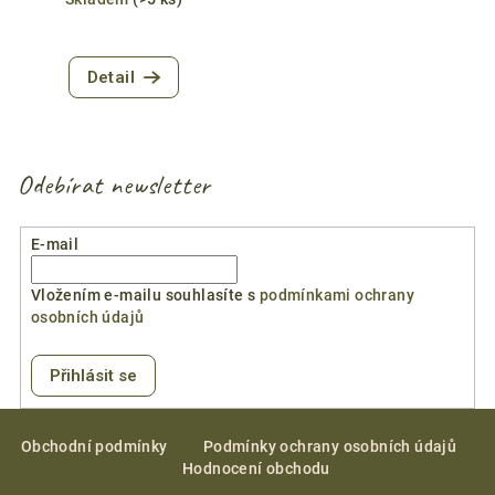
Detail
Odebírat newsletter
E-mail
Vložením e-mailu souhlasíte s
podmínkami ochrany
osobních údajů
Přihlásit se
Z
á
Obchodní podmínky
Podmínky ochrany osobních údajů
Hodnocení obchodu
p