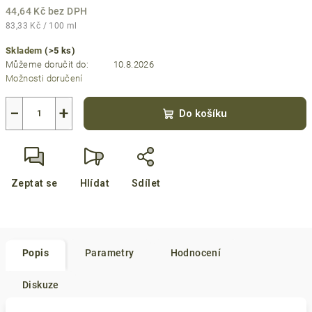
44,64 Kč bez DPH
Měrná
83,33 Kč / 100 ml
cena:
Skladem
(>5 ks)
Můžeme doručit do:
10.8.2026
Možnosti doručení
−
+
Do košíku
Zeptat se
Hlídat
Sdílet
Popis
Parametry
Hodnocení
Diskuze