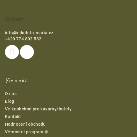
a
t
Kontakt
í
info
@
nikoleta-maria.cz
+420 774 802 582
Vše o nás
O nás
Blog
Velkoobchod pro kavárny/hotely
Kontakt
Hodnocení obchodu
Věrnostní program 🍓