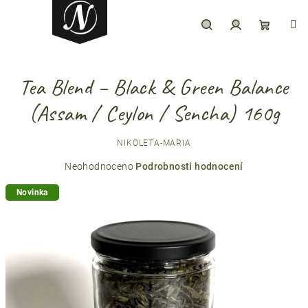
Přejít
na
obsah
Hledat
Přihlášení
Nákupní
Tea Blend – Black & Green Balance
košík
(Assam / Ceylon / Sencha) 160g
NIKOLETA-MARIA
Průměrné
Neohodnoceno
Podrobnosti hodnocení
hodnocení
Novinka
produktu
je
0,0
z
5
hvězdiček.