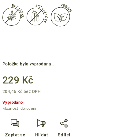
Položka byla vyprodána…
229 Kč
204,46 Kč bez DPH
Měrná
Vyprodáno
cena:
Možnosti doručení
Zeptat se
Hlídat
Sdílet