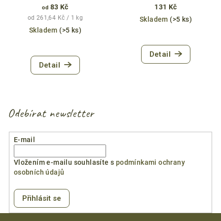
83 Kč
131 Kč
od
Měrná
od 261,64 Kč / 1 kg
Skladem
(>5 ks)
cena:
Skladem
(>5 ks)
Průměrné
Detail
hodnocení
Detail
produktu
je
4,7
z
5
Odebírat newsletter
hvězdiček.
E-mail
Vložením e-mailu souhlasíte s
podmínkami ochrany
osobních údajů
Přihlásit se
Z