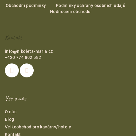
á
Obchodní podmínky
Podmínky ochrany osobních údajů
Hodnocení obchodu
p
a
t
Kontakt
í
info
@
nikoleta-maria.cz
+420 774 802 582
Vše o nás
O nás
Blog
Velkoobchod pro kavárny/hotely
Kontakt