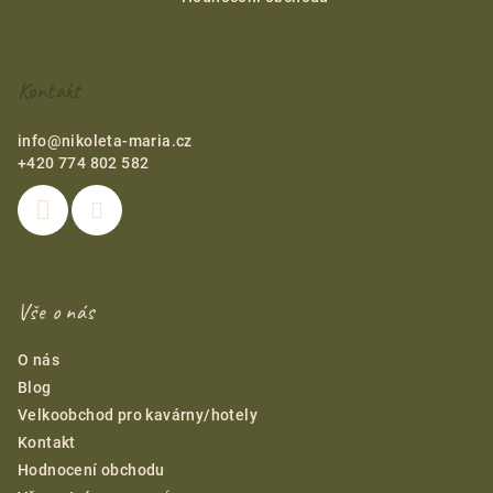
p
a
t
Kontakt
í
info
@
nikoleta-maria.cz
+420 774 802 582
Vše o nás
O nás
Blog
Velkoobchod pro kavárny/hotely
Kontakt
Hodnocení obchodu