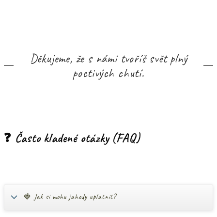
Děkujeme, že s námi tvoříš svět plný
poctivých chutí.
❓ Často kladené otázky (FAQ)
🍓 Jak si mohu jahody uplatnit?