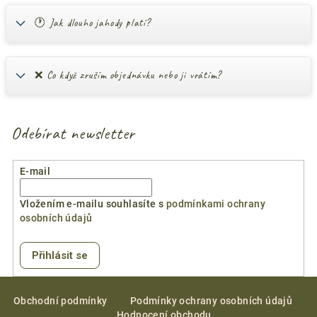
🕐 Jak dlouho jahody platí?
❌ Co když zruším objednávku nebo ji vrátím?
Odebírat newsletter
E-mail
Vložením e-mailu souhlasíte s
podmínkami ochrany
osobních údajů
Přihlásit se
Z
á
Obchodní podmínky
Podmínky ochrany osobních údajů
Hodnocení obchodu