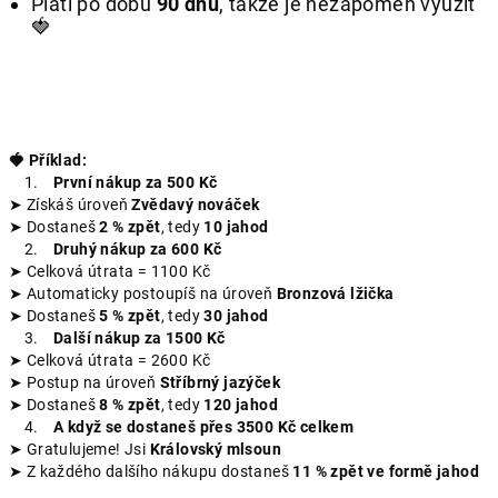
Platí po dobu
90
dnů
, takže je nezapomeň využít
🍓
🍓 Příklad:
1.
První nákup za 500 Kč
➤ Získáš úroveň
Zvědavý nováček
➤ Dostaneš
2 % zpět
, tedy
10 jahod
2.
Druhý nákup za 600 Kč
➤ Celková útrata = 1100 Kč
➤ Automaticky postoupíš na úroveň
Bronzová lžička
➤ Dostaneš
5 % zpět
, tedy
30 jahod
3.
Další nákup za 1500 Kč
➤ Celková útrata = 2600 Kč
➤ Postup na úroveň
Stříbrný jazýček
➤ Dostaneš
8 % zpět
, tedy
120 jahod
4.
A když se dostaneš přes 3500 Kč celkem
➤ Gratulujeme! Jsi
Královský mlsoun
➤ Z každého dalšího nákupu dostaneš
11 % zpět ve formě jahod