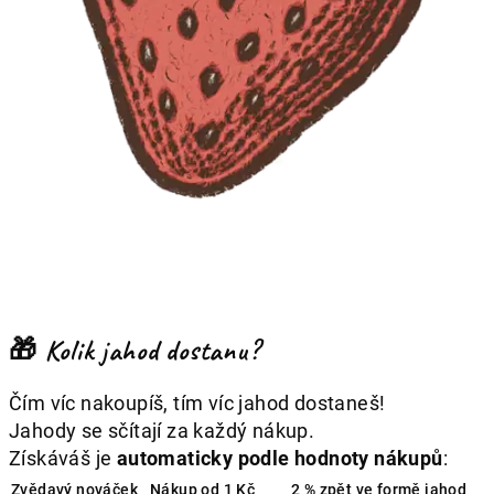
🎁 Kolik jahod dostanu?
Čím víc nakoupíš, tím víc jahod dostaneš!
Jahody se sčítají za každý nákup.
Získáváš je
automaticky podle hodnoty nákupů
:
Zvědavý nováček
Nákup od 1 Kč
2 % zpět ve formě jahod