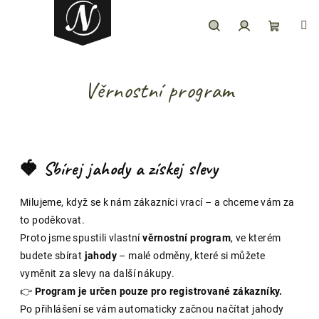
Přejít
na
obsah
Hledat
Přihlášení
Nákupní
Věrnostní program
košík
🍓 Sbírej jahody a získej slevy
Milujeme, když se k nám zákazníci vrací – a chceme vám za
to poděkovat.
Proto jsme spustili vlastní
věrnostní program
, ve kterém
budete sbírat
jahody
– malé odměny, které si můžete
vyměnit za slevy na další nákupy.
👉
Program je určen pouze pro registrované zákazníky.
Po přihlášení se vám automaticky začnou načítat jahody