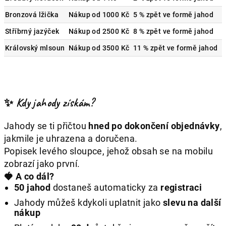
Bronzová lžička
Nákup od 1000 Kč
5 % zpět ve formě jahod
Stříbrný jazýček
Nákup od 2500 Kč
8 % zpět ve formě jahod
Královský mlsoun
Nákup od 3500 Kč
11 % zpět ve formě jahod
✨ Kdy jahody získám?
Jahody se ti přičtou
hned po dokončení objednávky
,
jakmile je uhrazena a doručena.
Popisek levého sloupce, jehož obsah se na mobilu
zobrazí jako první.
🍓 A co dál?
50 jahod
dostaneš automaticky za
registraci
Jahody můžeš kdykoli uplatnit jako
slevu na další
nákup