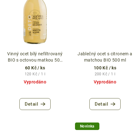
Vinný ocet bílý nefiltrovaný
Jablečný ocet s citronem a
BIO s octovou matkou 500
matchou BIO 500 ml
ml
60 Kč
/ ks
100 Kč
/ ks
Měrná
Měrná
120 Kč / 1 l
200 Kč / 1 l
cena:
cena:
Vyprodáno
Vyprodáno
Detail
Detail
Novinka