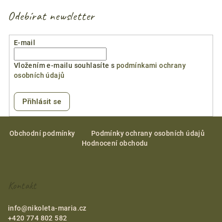
l
á
Odebírat newsletter
d
a
E-mail
c
í
Vložením e-mailu souhlasíte s
podmínkami ochrany
p
osobních údajů
r
v
k
Přihlásit se
y
Z
v
á
Obchodní podmínky
Podmínky ochrany osobních údajů
ý
Hodnocení obchodu
p
p
i
a
s
t
u
Kontakt
í
info
@
nikoleta-maria.cz
+420 774 802 582