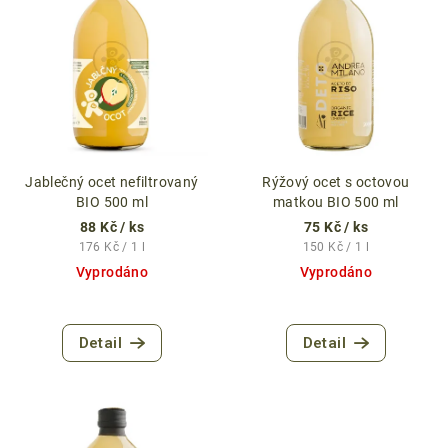
r
p
o
i
d
s
u
p
k
r
t
o
ů
d
Jablečný ocet nefiltrovaný
Rýžový ocet s octovou
BIO 500 ml
matkou BIO 500 ml
u
88 Kč
/ ks
75 Kč
/ ks
k
Měrná
Měrná
176 Kč / 1 l
150 Kč / 1 l
t
cena:
cena:
Vyprodáno
Vyprodáno
ů
Detail
Detail