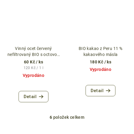
Vinný ocet červený
BIO kakao z Peru 11 %
nefiltrovaný BIO s octovou
kakaového másla
matkou 500 ml
60 Kč
/ ks
180 Kč
/ ks
Měrná
120 Kč / 1 l
Vyprodáno
cena:
Vyprodáno
Detail
Detail
6
položek celkem
O
v