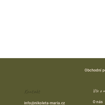
Z
á
Obchodní 
p
a
Kontakt
Vše o 
t
O nás
info
@
nikoleta-maria.cz