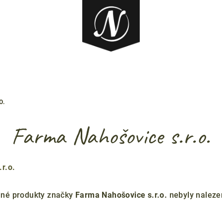
O.
Farma Nahošovice s.r.o.
r.o.
né produkty značky
Farma Nahošovice s.r.o.
nebyly nalezen