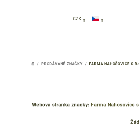
Přejít
na
obsah
CZK
/
PRODÁVANÉ ZNAČKY
/
FARMA NAHOŠOVICE S.R.
DOMŮ
Webová stránka značky:
Farma Nahošovice s.
Žád