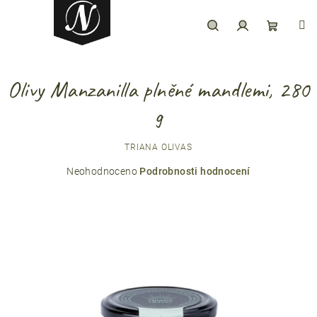
Přejít
na
obsah
Hledat
Přihlášení
Nákupní
Olivy Manzanilla plněné mandlemi, 280
košík
g
TRIANA OLIVAS
Průměrné
Neohodnoceno
Podrobnosti hodnocení
hodnocení
produktu
je
0,0
z
5
hvězdiček.