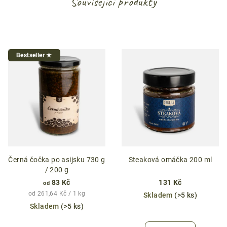
Související produkty
Bestseller ★
Černá čočka po asijsku 730 g
Steaková omáčka 200 ml
/ 200 g
83 Kč
131 Kč
od
Měrná
od 261,64 Kč / 1 kg
Skladem
(>5 ks)
cena:
Skladem
(>5 ks)
Průměrné