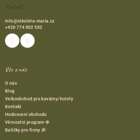
t
Kontakt
í
info
@
nikoleta-maria.cz
+420 774 802 582
Vše o nás
O nás
Blog
Velkoobchod pro kavárny/hotely
Kontakt
Hodnocení obchodu
Věrnostní program 🍓
Balíčky pro firmy 🎁