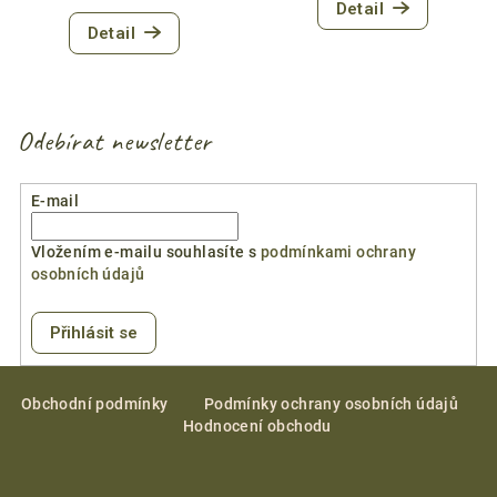
Detail
hodnocení
Detail
produktu
je
4,7
z
5
Odebírat newsletter
hvězdiček.
E-mail
Vložením e-mailu souhlasíte s
podmínkami ochrany
osobních údajů
Přihlásit se
Z
á
Obchodní podmínky
Podmínky ochrany osobních údajů
Hodnocení obchodu
p
a