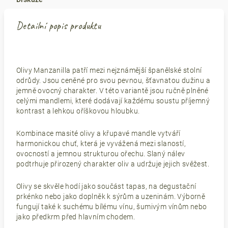
Detailní popis produktu
Olivy Manzanilla patří mezi nejznámější španělské stolní
odrůdy. Jsou ceněné pro svou pevnou, šťavnatou dužinu a
jemně ovocný charakter. V této variantě jsou ručně plněné
celými mandlemi, které dodávají každému soustu příjemný
kontrast a lehkou oříškovou hloubku.
Kombinace masité olivy a křupavé mandle vytváří
harmonickou chuť, která je vyvážená mezi slaností,
ovocností a jemnou strukturou ořechu. Slaný nálev
podtrhuje přirozený charakter oliv a udržuje jejich svěžest.
Olivy se skvěle hodí jako součást tapas, na degustační
prkénko nebo jako doplněk k sýrům a uzeninám. Výborně
fungují také k suchému bílému vínu, šumivým vínům nebo
jako předkrm před hlavním chodem.