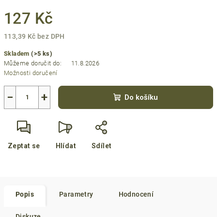
127 Kč
113,39 Kč bez DPH
Měrná
Skladem
(>5 ks)
cena:
Můžeme doručit do:
11.8.2026
Možnosti doručení
−
+
Do košíku
Zeptat se
Hlídat
Sdílet
Popis
Parametry
Hodnocení
Diskuze