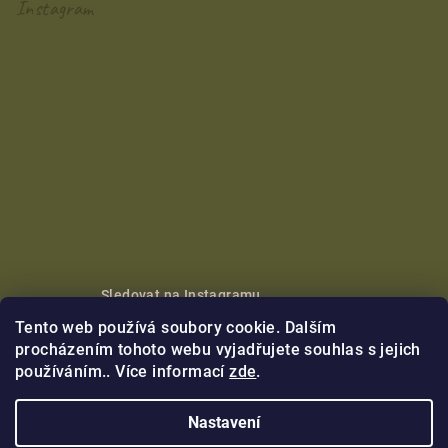
Instagram
Sledovat na Instagramu
Tento web používá soubory cookie. Dalším
Copyright 2026
Nikoleta Maria
. Všechna práva vyhrazena.
procházením tohoto webu vyjadřujete souhlas s jejich
používáním.. Více informací
zde
.
Vytvořil Shoptet Premium
Nastavení