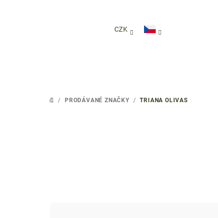
Přejít
na
obsah
CZK
/
PRODÁVANÉ ZNAČKY
/
TRIANA OLIVAS
DOMŮ
Ř