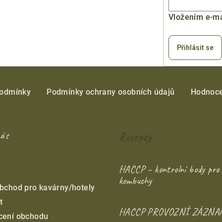
c
í
Vložením e-ma
p
r
Přihlásit se
v
k
y
podmínky
Podmínky ochrany osobních údajů
Hodnoce
v
ý
p
nás
Recepty
i
s
u
HACCP – kontrolní body pro 
kombuchy
bchod pro kavárny/hotely
t
HACCP PROVOZNÍ ZÁZNA
cení obchodu