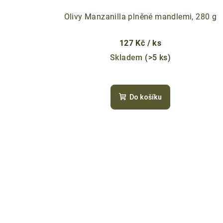
t
k
ů
Olivy Manzanilla plněné mandlemi, 280 g
t
127 Kč
/ ks
ů
Skladem
(>5 ks)
Do košíku