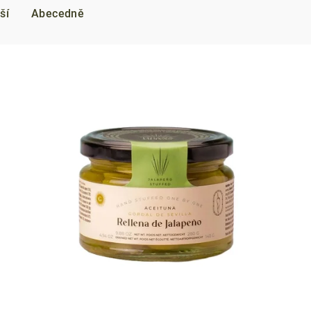
ší
Abecedně