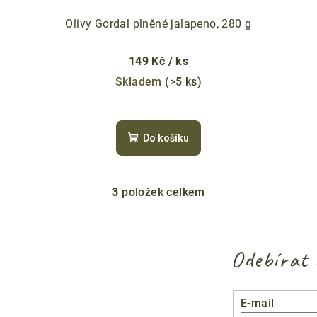
Olivy Gordal plněné jalapeno, 280 g
149 Kč
/ ks
Skladem
(>5 ks)
Do košíku
3
položek celkem
O
v
l
Odebírat 
á
d
a
E-mail