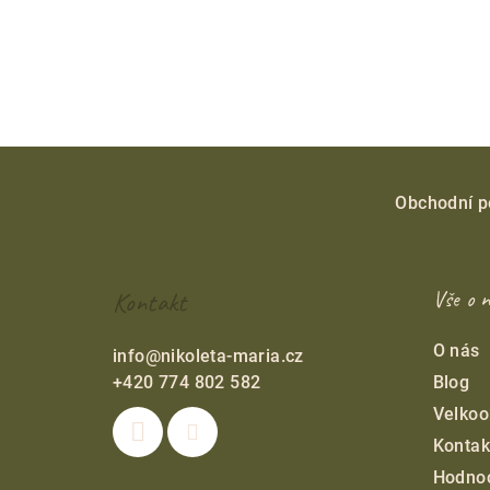
Z
á
Obchodní 
p
a
Kontakt
Vše o 
t
O nás
info
@
nikoleta-maria.cz
í
+420 774 802 582
Blog
Velkoo
Kontak
Hodno