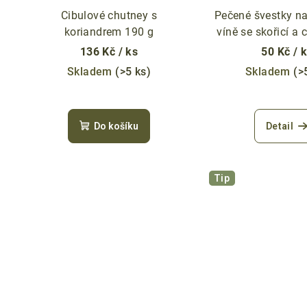
Cibulové chutney s
Pečené švestky n
koriandrem 190 g
víně se skořicí a c
136 Kč
/ ks
50 Kč
/ 
Skladem
(>5 ks)
Skladem
(>
Do košíku
Detail
Tip