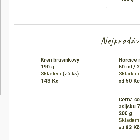
Nejprodáv
Křen brusinkový
Hořčice
190 g
60 ml / 
Skladem
(>5 ks)
Sklade
143 Kč
50 Kč
od
Černá čo
asijsku 7
200 g
Sklade
83 Kč
od