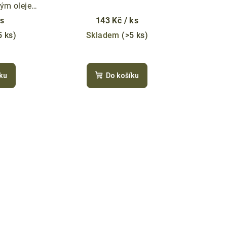
vým olejem
ks
143 Kč
/ ks
5 ks)
Skladem
(>5 ks)
ku
Do košíku