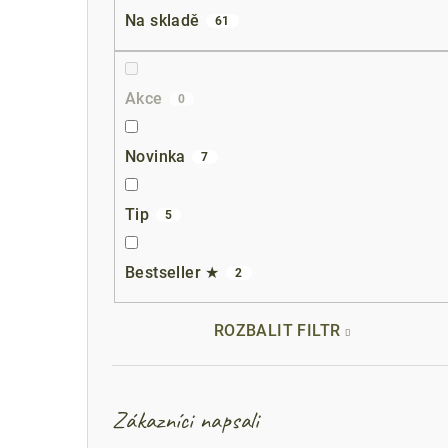
a
Na skladě
61
n
n
Akce
0
í
p
Novinka
7
a
Tip
5
n
e
Bestseller ★
2
l
ROZBALIT FILTR
Zákazníci napsali