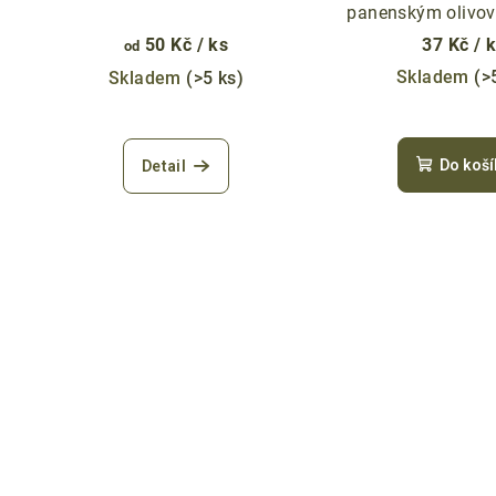
u
panenským olivo
d
40g
k
50 Kč
/ ks
37 Kč
/ 
od
u
Skladem
(>
Skladem
(>5 ks)
t
k
ů
t
Do koší
Detail
ů