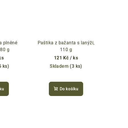
a plněné
Paštika z bažanta s lanýži,
80 g
110 g
ks
121 Kč
/ ks
5 ks)
Skladem
(3 ks)
ku
Do košíku