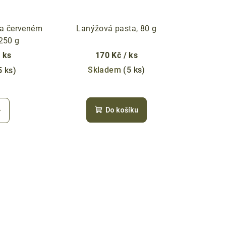
na červeném
Lanýžová pasta, 80 g
 250 g
/ ks
170 Kč
/ ks
Skladem
(5 ks)
5 ks)
měrné
nocení
Do košíku
duktu
zdiček.