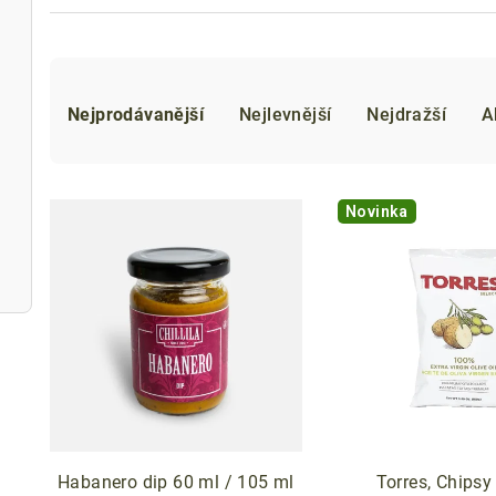
Ř
Nejprodávanější
Nejlevnější
Nejdražší
A
a
z
V
e
Novinka
ý
n
p
í
i
p
s
r
p
o
r
d
Habanero dip 60 ml / 105 ml
Torres, Chipsy 
o