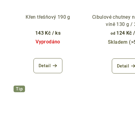
Křen třešňový 190 g
Cibulové chutney 
víně 130 g /
143 Kč
/ ks
124 Kč
od
Vyprodáno
Skladem
(>
Prů
hod
Detail
Detail
pro
je
5,0
z
Tip
5
hvě