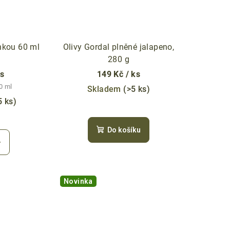
nkou 60 ml
Olivy Gordal plněné jalapeno,
280 g
ks
149 Kč
/ ks
0 ml
Skladem
(>5 ks)
5 ks)
Do košíku
Novinka