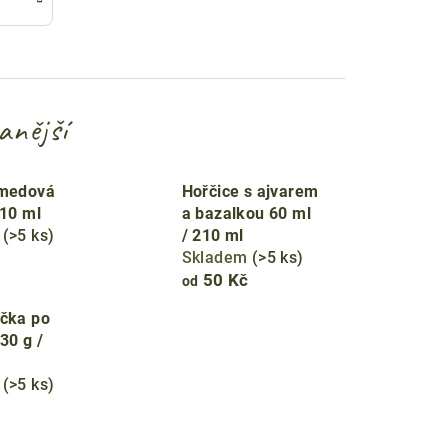
anější
 medová
Hořčice s ajvarem
210 ml
a bazalkou 60 ml
m
(>5 ks)
/ 210 ml
Skladem
(>5 ks)
50 Kč
od
čka po
30 g /
m
(>5 ks)