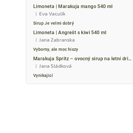
Limoneta | Marakuja mango 540 ml
Eva Vaculík
|
Hodnocení produktu je 5 z 5 hvězdiček.
Sirup Je velmi dobrý
Limoneta | Angrešt s kiwi 540 ml
Jana Zabranska
|
Hodnocení produktu je 5 z 5 hvězdiček.
Vyborny, ale moc hiszy
Marakuja Spritz – ovocný sirup na letní drink 540 ml
Jana Sládková
|
Hodnocení produktu je 5 z 5 hvězdiček.
Vynikajicí